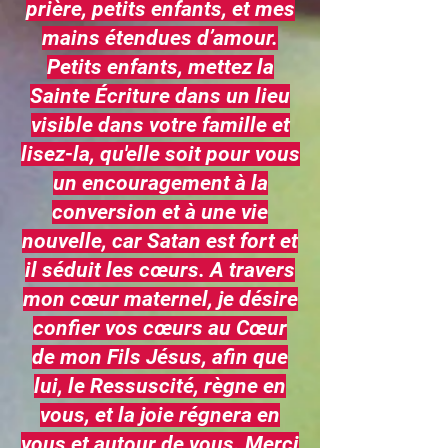
prière, petits enfants, et mes
mains étendues d’amour.
Petits enfants, mettez la
Sainte Écriture dans un lieu
visible dans votre famille et
lisez-la, qu'elle soit pour vous
un encouragement à la
conversion et à une vie
nouvelle, car Satan est fort et
il séduit les cœurs. A travers
mon cœur maternel, je désire
confier vos cœurs au Cœur
de mon Fils Jésus, afin que
lui, le Ressuscité, règne en
vous, et la joie régnera en
vous et autour de vous. Merci