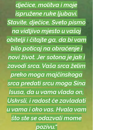
dječice, molitva i moje
ispružene ruke ljubavi.
Stavite, dječice, Sveto pismo
na vidljivo mjesto u vašoj
obitelji i čitajte ga, da bi vam
bilo poticaj na obraćenje i
novi život. Jer sotona je jak i
zavodi srca. Vaša srca želim
preko moga majčinskoga
srca predati srcu moga Sina
Isusa, da u vama vlada on,
Uskrsli, i radost će zavladati
u vama i oko vas. Hvala vam
što ste se odazvali mome
pozivu.“