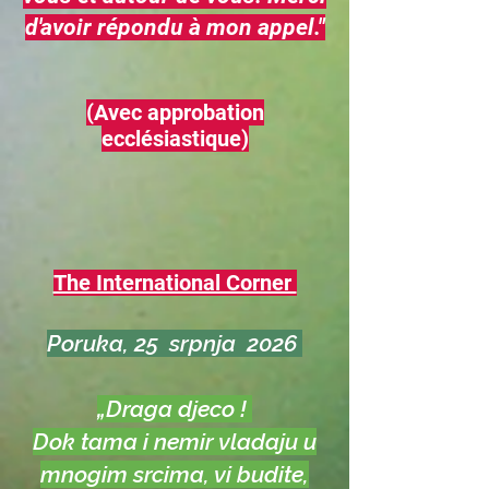
d'avoir répondu à mon appel."
(Avec approbation
ecclésiastique)
The International Corner
Poruka, 25 srpnja 2026
„Draga djeco !
Dok tama i nemir vladaju u
mnogim srcima, vi budite,