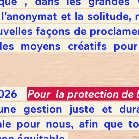
que , dans les grandes v
l’anonymat et la solitude, 
velles façons de proclamer
des moyens créatifs pour 
026
Pour la protection de 
une gestion juste et dura
ale pour nous, afin que t
on équitable.