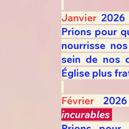
Janvier
2026
Prions pour qu
nourrisse nos
sein de nos 
Église plus fr
Février
20
incurables
Prions pour 