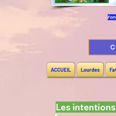
Fond
C
ACCUEIL
Lourdes
Fa
Les intentions