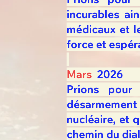
incurables ain
médicaux et l
force et espé
Mars
20
Prions pour
désarmement e
nucléaire, et 
chemin du dial