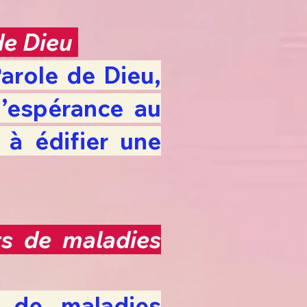
 de Dieu
Parole de Dieu,
d’espérance au
à édifier une
nts de maladies
s de maladies