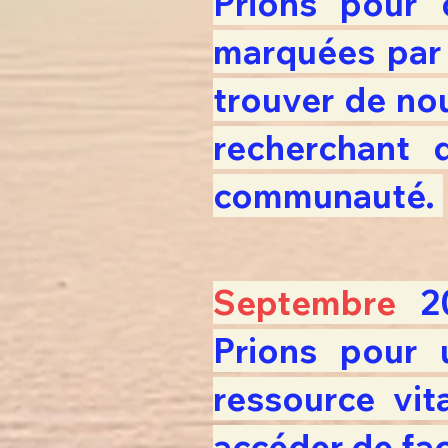
Prions pour 
marquées par 
trouver de nou
recherchant 
communauté.
Septembre
2
Prions pour 
ressource vit
accéder de faç