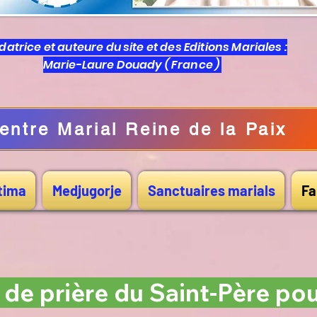
atrice et auteure du site et des Editions Mariales :
Marie-Laure Douady ( France )
entre Marial Reine de la Paix
tima
Medjugorje
Sanctuaires marials
Fa
 de prière du Saint-Père po