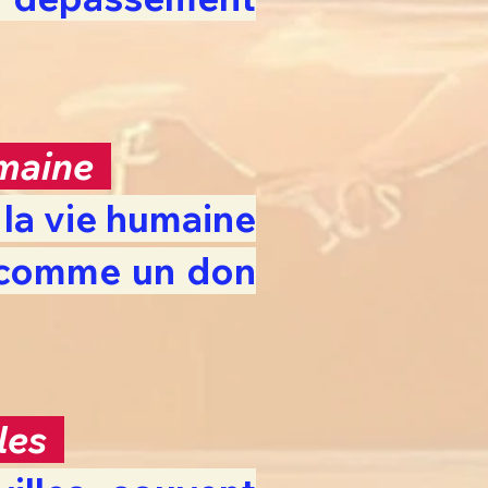
humaine
 la vie humaine
t comme un don
lles